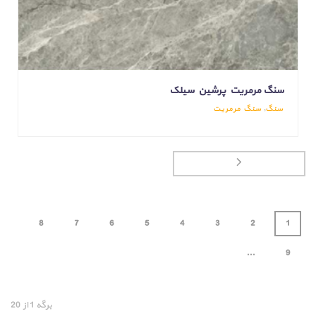
سنگ مرمریت پرشین سیلک
سنگ
,
سنگ مرمریت
8
7
6
5
4
3
2
1
...
9
برگه
1
از
20