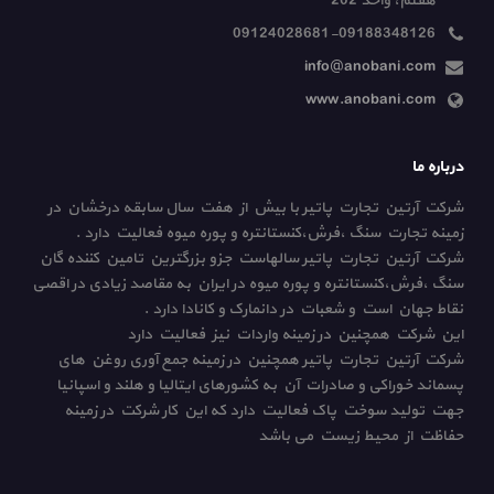
هفتم، واحد 202
09124028681-09188348126
info@anobani.com
www.anobani.com
درباره ما
شرکت آرتین تجارت پاتیر با بیش از هفت سال سابقه درخشان در
زمینه تجارت سنگ ،فرش،کنستانتره و پوره میوه فعالیت دارد .
شرکت آرتین تجارت پاتیر سالهاست جزو بزرگترین تامین کننده گان
سنگ ،فرش،کنستانتره و پوره میوه در ایران به مقاصد زیادی در اقصی
نقاط جهان است و شعبات در دانمارک و کانادا دارد .
این شرکت همچنین در زمینه واردات نیز فعالیت دارد
شرکت آرتین تجارت پاتیر همچنین در زمینه جمع آوری روغن های
پسماند خوراکی و صادرات آن به کشورهای ایتالیا و هلند و اسپانیا
جهت تولید سوخت پاک فعالیت دارد که این کار شرکت در زمینه
حفاظت از محیط زیست می باشد