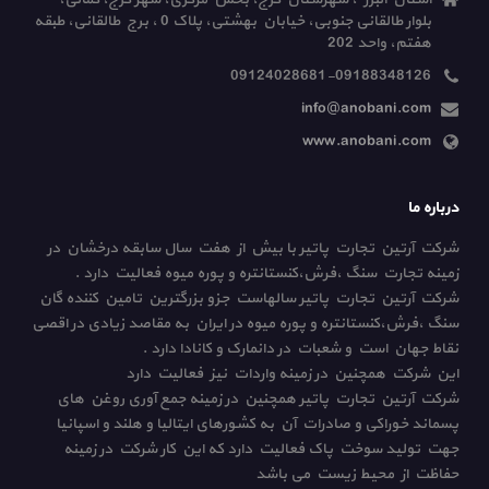
بلوار طالقانی جنوبی، خیابان بهشتی، پلاک 0 ، برج طالقانی، طبقه
هفتم، واحد 202
09124028681-09188348126
info@anobani.com
www.anobani.com
درباره ما
شرکت آرتین تجارت پاتیر با بیش از هفت سال سابقه درخشان در
زمینه تجارت سنگ ،فرش،کنستانتره و پوره میوه فعالیت دارد .
شرکت آرتین تجارت پاتیر سالهاست جزو بزرگترین تامین کننده گان
سنگ ،فرش،کنستانتره و پوره میوه در ایران به مقاصد زیادی در اقصی
نقاط جهان است و شعبات در دانمارک و کانادا دارد .
این شرکت همچنین در زمینه واردات نیز فعالیت دارد
شرکت آرتین تجارت پاتیر همچنین در زمینه جمع آوری روغن های
پسماند خوراکی و صادرات آن به کشورهای ایتالیا و هلند و اسپانیا
جهت تولید سوخت پاک فعالیت دارد که این کار شرکت در زمینه
حفاظت از محیط زیست می باشد