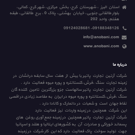
استان البرز ، شهرستان کرج، بخش مرکزی، شهر کرج، کمالی،
بلوار طالقانی جنوبی، خیابان بهشتی، پلاک 0 ، برج طالقانی، طبقه
هفتم، واحد 202
09124028681-09188348126
info@anobani.com
www.anobani.com
درباره ما
شرکت آرتین تجارت پاتیر با بیش از هفت سال سابقه درخشان در
زمینه تجارت سنگ ،فرش،کنستانتره و پوره میوه فعالیت دارد .
شرکت آرتین تجارت پاتیر سالهاست جزو بزرگترین تامین کننده گان
سنگ ،فرش،کنستانتره و پوره میوه در ایران به مقاصد زیادی در اقصی
نقاط جهان است و شعبات در دانمارک و کانادا دارد .
این شرکت همچنین در زمینه واردات نیز فعالیت دارد
شرکت آرتین تجارت پاتیر همچنین در زمینه جمع آوری روغن های
پسماند خوراکی و صادرات آن به کشورهای ایتالیا و هلند و اسپانیا
جهت تولید سوخت پاک فعالیت دارد که این کار شرکت در زمینه