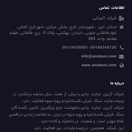
اطلاعات تماس
شرکت آنوبانی
استان البرز ، شهرستان کرج، بخش مرکزی، شهر کرج، کمالی،
بلوار طالقانی جنوبی، خیابان بهشتی، پلاک 0 ، برج طالقانی، طبقه
هفتم، واحد 202
09124028681-09188348126
info@anobani.com
www.anobani.com
درباره ما
شرکت آرتین تجارت پاتیر با بیش از هفت سال سابقه درخشان در
زمینه تجارت سنگ ،فرش،کنستانتره و پوره میوه فعالیت دارد .
شرکت آرتین تجارت پاتیر سالهاست جزو بزرگترین تامین کننده گان
سنگ ،فرش،کنستانتره و پوره میوه در ایران به مقاصد زیادی در اقصی
نقاط جهان است و شعبات در دانمارک و کانادا دارد .
این شرکت همچنین در زمینه واردات نیز فعالیت دارد