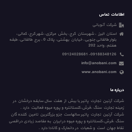
اطلاعات تماس
شرکت آنوبانی
استان البرز ، شهرستان کرج، بخش مرکزی، شهر کرج، کمالی،
بلوار طالقانی جنوبی، خیابان بهشتی، پلاک 0 ، برج طالقانی، طبقه
هفتم، واحد 202
09124028681-09188348126
info@anobani.com
www.anobani.com
درباره ما
شرکت آرتین تجارت پاتیر با بیش از هفت سال سابقه درخشان در
زمینه تجارت سنگ ،فرش،کنستانتره و پوره میوه فعالیت دارد .
شرکت آرتین تجارت پاتیر سالهاست جزو بزرگترین تامین کننده گان
سنگ ،فرش،کنستانتره و پوره میوه در ایران به مقاصد زیادی در اقصی
نقاط جهان است و شعبات در دانمارک و کانادا دارد .