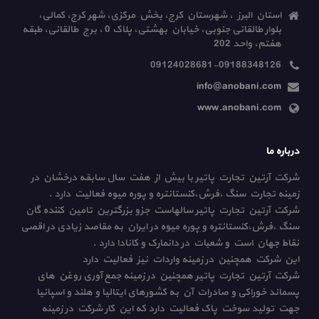
استان البرز ، شهرستان کرج، بخش مرکزی، شهر کرج، کمالی،
بلوار طالقانی جنوبی، خیابان بهشتی، پلاک 0 ، برج طالقانی، طبقه
هفتم، واحد 202
09124028681-09188348126
info@anobani.com
www.anobani.com
درباره ما
شرکت آرتین تجارت پاتیر با بیش از هفت سال سابقه درخشان در
زمینه تجارت سنگ ،فرش،کنستانتره و پوره میوه فعالیت دارد .
شرکت آرتین تجارت پاتیر سالهاست جزو بزرگترین تامین کننده گان
سنگ ،فرش،کنستانتره و پوره میوه در ایران به مقاصد زیادی در اقصی
نقاط جهان است و شعبات در دانمارک و کانادا دارد .
این شرکت همچنین در زمینه واردات نیز فعالیت دارد
شرکت آرتین تجارت پاتیر همچنین در زمینه جمع آوری روغن های
پسماند خوراکی و صادرات آن به کشورهای ایتالیا و هلند و اسپانیا
جهت تولید سوخت پاک فعالیت دارد که این کار شرکت در زمینه