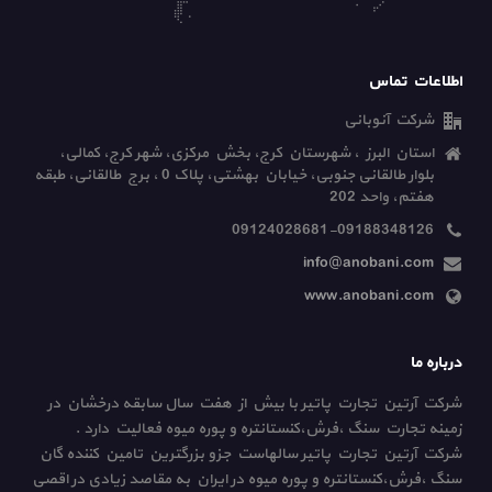
اطلاعات تماس
شرکت آنوبانی
استان البرز ، شهرستان کرج، بخش مرکزی، شهر کرج، کمالی،
بلوار طالقانی جنوبی، خیابان بهشتی، پلاک 0 ، برج طالقانی، طبقه
هفتم، واحد 202
09124028681-09188348126
info@anobani.com
www.anobani.com
درباره ما
شرکت آرتین تجارت پاتیر با بیش از هفت سال سابقه درخشان در
زمینه تجارت سنگ ،فرش،کنستانتره و پوره میوه فعالیت دارد .
شرکت آرتین تجارت پاتیر سالهاست جزو بزرگترین تامین کننده گان
سنگ ،فرش،کنستانتره و پوره میوه در ایران به مقاصد زیادی در اقصی