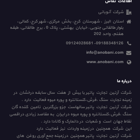
اطلاعات تماس
شرکت آنوبانی
استان البرز ، شهرستان کرج، بخش مرکزی، شهر کرج، کمالی،
بلوار طالقانی جنوبی، خیابان بهشتی، پلاک 0 ، برج طالقانی، طبقه
هفتم، واحد 202
09124028681-09188348126
info@anobani.com
www.anobani.com
درباره ما
شرکت آرتین تجارت پاتیر با بیش از هفت سال سابقه درخشان در
زمینه تجارت سنگ ،فرش،کنستانتره و پوره میوه فعالیت دارد .
شرکت آرتین تجارت پاتیر سالهاست جزو بزرگترین تامین کننده گان
سنگ ،فرش،کنستانتره و پوره میوه در ایران به مقاصد زیادی در اقصی
نقاط جهان است و شعبات در دانمارک و کانادا دارد .
این شرکت همچنین در زمینه واردات نیز فعالیت دارد
شرکت آرتین تجارت پاتیر همچنین در زمینه جمع آوری روغن های