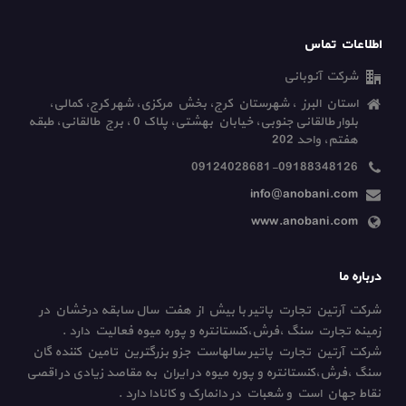
اطلاعات تماس
شرکت آنوبانی
استان البرز ، شهرستان کرج، بخش مرکزی، شهر کرج، کمالی،
بلوار طالقانی جنوبی، خیابان بهشتی، پلاک 0 ، برج طالقانی، طبقه
هفتم، واحد 202
09124028681-09188348126
info@anobani.com
www.anobani.com
درباره ما
شرکت آرتین تجارت پاتیر با بیش از هفت سال سابقه درخشان در
زمینه تجارت سنگ ،فرش،کنستانتره و پوره میوه فعالیت دارد .
شرکت آرتین تجارت پاتیر سالهاست جزو بزرگترین تامین کننده گان
سنگ ،فرش،کنستانتره و پوره میوه در ایران به مقاصد زیادی در اقصی
نقاط جهان است و شعبات در دانمارک و کانادا دارد .