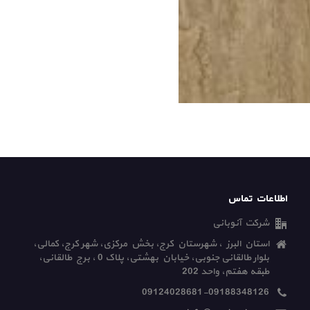
اطلاعات تماس
شرکت آنوبانی
استان البرز ، شهرستان کرج، بخش مرکزی، شهر کرج، کمالی،
بلوار طالقانی جنوبی، خیابان بهشتی، پلاک 0 ، برج طالقانی،
طبقه هفتم، واحد 202
09124028681-09188348126